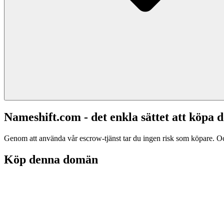
Nameshift.com - det enkla sättet att köp
Genom att använda vår escrow-tjänst tar du ingen risk som köpare. Och d
Köp denna domän